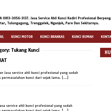
 0813-3056-3137. Jasa Service Ahli Kunci Kediri Profesional Berpe
itar, Tulungagung, Trenggalek, Nganjuk, Pare Dan Sekitarnya.
BIL
KUNCI MOTOR
KUNCI BRANKAS
KUNCI RUMAH
KONT
gory:
Tukang Kunci
HU
KAT
 Jasa service ahli kunci profesional yang sudah
 permasalahan kunci dari sejak lama. […]
asa service ahli kunci profesional yang sudah
 permasalahan kunci dari sejak lama. […]