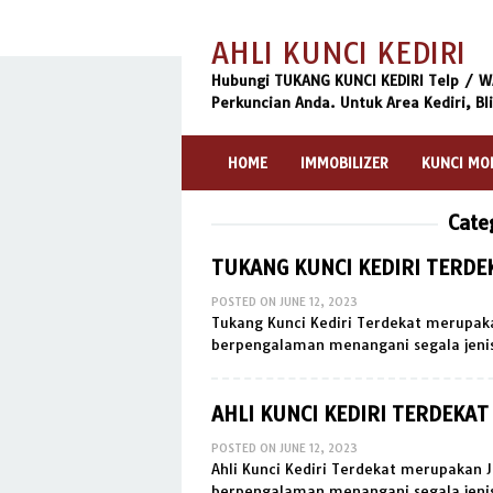
Skip
to
AHLI KUNCI KEDIRI
content
Hubungi TUKANG KUNCI KEDIRI Telp / WA
Perkuncian Anda. Untuk Area Kediri, Bl
HOME
IMMOBILIZER
KUNCI MO
Cate
TUKANG KUNCI KEDIRI TERDE
POSTED ON
JUNE 12, 2023
Tukang Kunci Kediri Terdekat merupakan
berpengalaman menangani segala jenis
AHLI KUNCI KEDIRI TERDEKAT
POSTED ON
JUNE 12, 2023
Ahli Kunci Kediri Terdekat merupakan J
berpengalaman menangani segala jenis