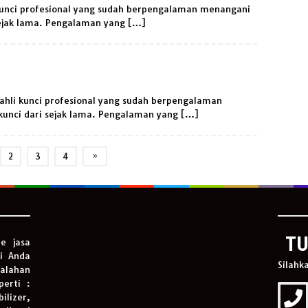
 kunci profesional yang sudah berpengalaman menangani
sejak lama. Pengalaman yang […]
 ahli kunci profesional yang sudah berpengalaman
kunci dari sejak lama. Pengalaman yang […]
2
3
4
TU
te jasa
ni Anda
Silahk
alahan
perti :
lizer,