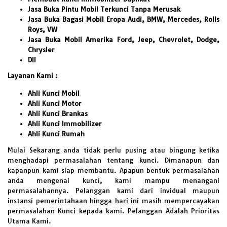
Jasa Buka Pintu Mobil Terkunci Tanpa Merusak
Jasa Buka Bagasi Mobil Eropa Audi, BMW, Mercedes, Rolls
Roys, VW
Jasa Buka Mobil Amerika Ford, Jeep, Chevrolet, Dodge,
Chrysler
Dll
Layanan Kami :
Ahli Kunci Mobil
Ahli Kunci Motor
Ahli Kunci Brankas
Ahli Kunci Immobilizer
Ahli Kunci Rumah
Mulai Sekarang anda tidak perlu pusing atau bingung ketika
menghadapi permasalahan tentang kunci. Dimanapun dan
kapanpun kami siap membantu. Apapun bentuk permasalahan
anda mengenai kunci, kami mampu menangani
permasalahannya. Pelanggan kami dari invidual maupun
instansi pemerintahaan hingga hari ini masih mempercayakan
permasalahan Kunci kepada kami. Pelanggan Adalah Prioritas
Utama Kami.