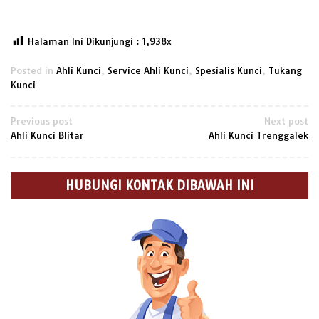
Halaman Ini Dikunjungi :
1,938
Posted in
Ahli Kunci
,
Service Ahli Kunci
,
Spesialis Kunci
,
Tukang
Kunci
Post
Previous post
Next post
Ahli Kunci Blitar
Ahli Kunci Trenggalek
navigation
HUBUNGI KONTAK DIBAWAH INI