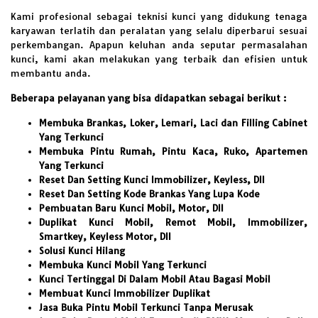
Kami profesional sebagai teknisi kunci yang didukung tenaga
karyawan terlatih dan peralatan yang selalu diperbarui sesuai
perkembangan. Apapun keluhan anda seputar permasalahan
kunci, kami akan melakukan yang terbaik dan efisien untuk
membantu anda.
Beberapa pelayanan yang bisa didapatkan sebagai berikut :
Membuka Brankas, Loker, Lemari, Laci dan Filling Cabinet
Yang Terkunci
Membuka Pintu Rumah, Pintu Kaca, Ruko, Apartemen
Yang Terkunci
Reset Dan Setting Kunci Immobilizer, Keyless, Dll
Reset Dan Setting Kode Brankas Yang Lupa Kode
Pembuatan Baru Kunci Mobil, Motor, Dll
Duplikat Kunci Mobil, Remot Mobil, Immobilizer,
Smartkey, Keyless Motor, Dll
Solusi Kunci Hilang
Membuka Kunci Mobil Yang Terkunci
Kunci Tertinggal Di Dalam Mobil Atau Bagasi Mobil
Membuat Kunci Immobilizer Duplikat
Jasa Buka Pintu Mobil Terkunci Tanpa Merusak