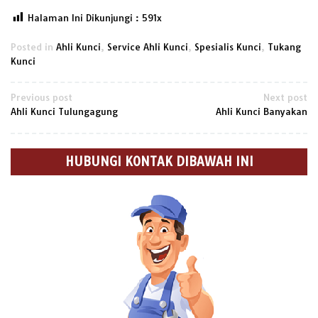
Halaman Ini Dikunjungi :
591
Posted in
Ahli Kunci
,
Service Ahli Kunci
,
Spesialis Kunci
,
Tukang
Kunci
Post
Previous post
Next post
Ahli Kunci Tulungagung
Ahli Kunci Banyakan
navigation
HUBUNGI KONTAK DIBAWAH INI