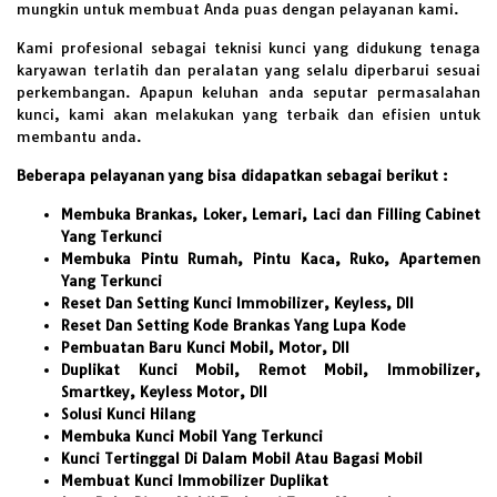
mungkin untuk membuat Anda puas dengan pelayanan kami.
Kami profesional sebagai teknisi kunci yang didukung tenaga
karyawan terlatih dan peralatan yang selalu diperbarui sesuai
perkembangan. Apapun keluhan anda seputar permasalahan
kunci, kami akan melakukan yang terbaik dan efisien untuk
membantu anda.
Beberapa pelayanan yang bisa didapatkan sebagai berikut :
Membuka Brankas, Loker, Lemari, Laci dan Filling Cabinet
Yang Terkunci
Membuka Pintu Rumah, Pintu Kaca, Ruko, Apartemen
Yang Terkunci
Reset Dan Setting Kunci Immobilizer, Keyless, Dll
Reset Dan Setting Kode Brankas Yang Lupa Kode
Pembuatan Baru Kunci Mobil, Motor, Dll
Duplikat Kunci Mobil, Remot Mobil, Immobilizer,
Smartkey, Keyless Motor, Dll
Solusi Kunci Hilang
Membuka Kunci Mobil Yang Terkunci
Kunci Tertinggal Di Dalam Mobil Atau Bagasi Mobil
Membuat Kunci Immobilizer Duplikat