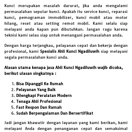
Kunci merupakan masalah darurat, jika anda mengalami
permasalahan seputar kunci. Apakah itu service kunci, reparasi
kunci, pemograman immobilizer, kunci mobil atau motor
hilang, reset atau setting remot mobil. Kami selalu siap
melayani anda kapan pun dibutuhkan. Jangan ragu karena
teknisi kami selau siap untuk menangani permasalahan anda.
Dengan harga terjangkau, pelayanan cepat dan bekerja dengan
profesional, kami
Spesialis Ahli Kunci Ngadiluwih
siap melayani
segala permasalahan kunci anda.
Alasan utama kenapa jasa Ahli Kunci Ngadiluwih wajib dicoba,
berikut ulasan singkatnya :
Bisa Dipanggil Ke Rumah
Pelayanan Yang Baik
Dilengkapi Peralatan Modern
Tenaga Ahli Profesional
Fast Respon Dan Ramah
Sudah Berpengalaman Dan Bersertifikat
Jadi jangan khawatir dengan layanan yang kami berikan, kami
melayani Anda dengan penanganan cepat dan semaksimal