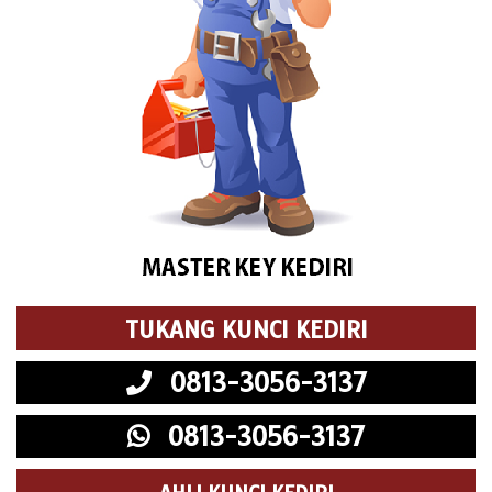
TUKANG KUNCI KEDIRI
0813-3056-3137
0813-3056-3137