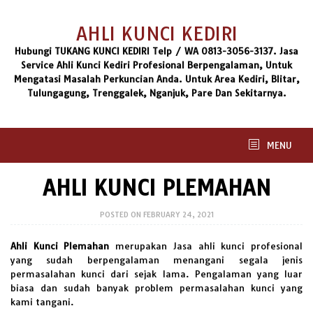
Skip
to
AHLI KUNCI KEDIRI
content
Hubungi TUKANG KUNCI KEDIRI Telp / WA 0813-3056-3137. Jasa
Service Ahli Kunci Kediri Profesional Berpengalaman, Untuk
Mengatasi Masalah Perkuncian Anda. Untuk Area Kediri, Blitar,
Tulungagung, Trenggalek, Nganjuk, Pare Dan Sekitarnya.
MENU
AHLI KUNCI PLEMAHAN
POSTED ON
FEBRUARY 24, 2021
Ahli Kunci Plemahan
merupakan Jasa ahli kunci profesional
yang sudah berpengalaman menangani segala jenis
permasalahan kunci dari sejak lama. Pengalaman yang luar
biasa dan sudah banyak problem permasalahan kunci yang
kami tangani.